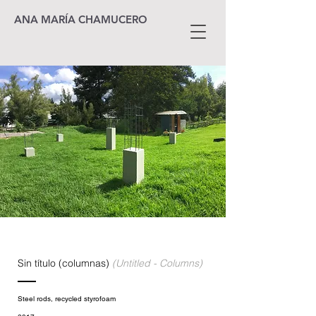
ANA MARÍA CHAMUCERO
Sin título (columnas)
(Untitled - Columns)
Steel rods, recycled styrofoam