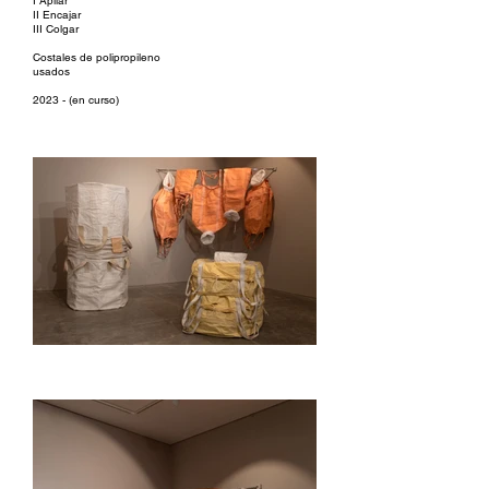
I Apilar
II Encajar
III Colgar
Costales de polipropileno
usados
2023 - (en curso)